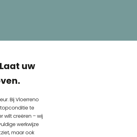
 Laat uw
oven.
ur. Bij Vloerreno
opconditie te
r wilt creëren – wij
vuldige werkwijze
tziet, maar ook