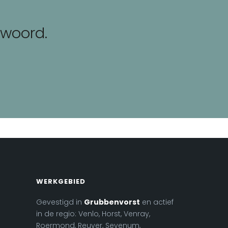
 woord.
WERKGEBIED
Gevestigd in
Grubbenvorst
en actief
in de regio: Venlo, Horst, Venray,
Roermond, Reuver, Sevenum,