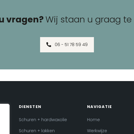
 u vragen?
Wij staan u graag te
06 - 51 78 59 49
DIENSTEN
NAVIGATIE
Schuren + hardwaxolie
Home
Schuren + lakken
Werkwijze