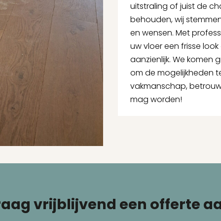
uitstraling of juist de c
behouden, wij stemmen o
en wensen. Met profess
uw vloer een frisse loo
aanzienlijk. We komen gr
om de mogelijkheden te
vakmanschap, betrouwb
mag worden!
aag vrijblijvend een offerte a