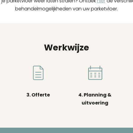
je je parketvloer weer laten stralen? Ontdek
hier
de verschil
behandelmogelijkheden van uw parketvloer.
Werkwijze
3. Offerte
4. Planning &
uitvoering