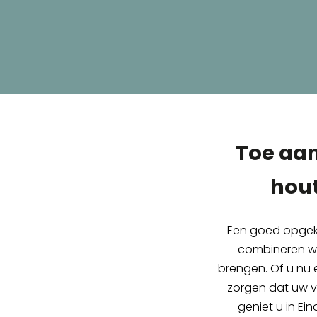
Toe aan
hout
Een goed opgekna
combineren we
brengen. Of u nu ee
zorgen dat uw vl
geniet u in Ei