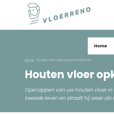
Skip
to
content
Vloerreno
Parket en houten vloer renovatie
Home
Home
»
Houten vloer opknappen Eindhoven
Houten vloer o
Opknappen van uw houten vloer in Ei
tweede leven en straalt hij weer als