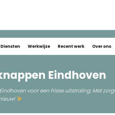
Diensten
Werkwijze
Recent werk
Over ons
pknappen Eindhoven
ndhoven voor een frisse uitstraling. Met zorg
 nieuw!