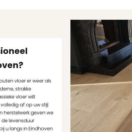
sioneel
oven?
outen vloer er weer als
derne, strakke
ssieke vloer wilt
lledig af op uw stijl
en herstelwerk geven we
e de levensduur
bij u langs in Eindhoven