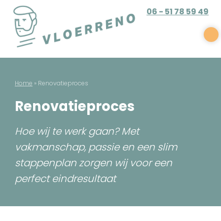
Skip
06 - 51 78 59 49
to
content
Vloerreno
Parket en houten vloer renovatie
Home
»
Renovatieproces
Renovatieproces
Hoe wij te werk gaan? Met
vakmanschap, passie en een slim
stappenplan zorgen wij voor een
perfect eindresultaat