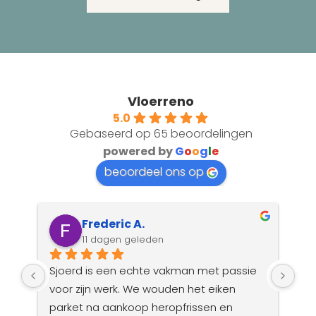
Vloerreno
5.0
Gebaseerd op 65 beoordelingen
powered by
G
o
o
g
l
e
beoordeel ons op
Frederic A.
11 dagen geleden
Sjoerd is een echte vakman met passie 
Wat
voor zijn werk. We wouden het eiken 
en 
parket na aankoop heropfrissen en 
kla