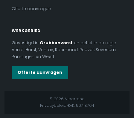
Offerte aanvragen
WERKGEBIED
Gevestigd in
Grubbenvorst
en actief in de regio:
Venlo, Horst, Venray, Roermond, Reuver, Sevenum,
Panningen en Weert.
Offerte aanvragen
© 2026 Vloerreno
Privacybeleid
•
KvK: 56718764