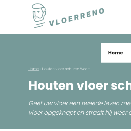
Skip
to
content
Vloerreno
Parket en houten vloer renovatie
Home
Home
»
Houten vloer schuren Weert
Houten vloer sc
Geef uw vloer een tweede leven me
vloer opgeknapt en straalt hij weer 