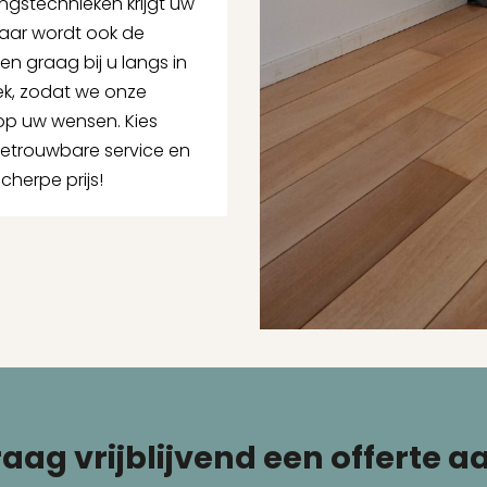
gstechnieken krijgt uw
maar wordt ook de
en graag bij u langs in
ek, zodat we onze
p uw wensen. Kies
 betrouwbare service en
cherpe prijs!
aag vrijblijvend een offerte a