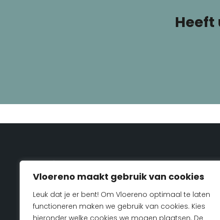
Heeft
Vloereno maakt gebruik van cookies
Leuk dat je er bent! Om Vloereno optimaal te laten
Specialist in parket en houten vloer renovatie in
functioneren maken we gebruik van cookies. Kies
Grubbenvorst en omgeving.
hieronder welke cookies we mogen plaatsen. De