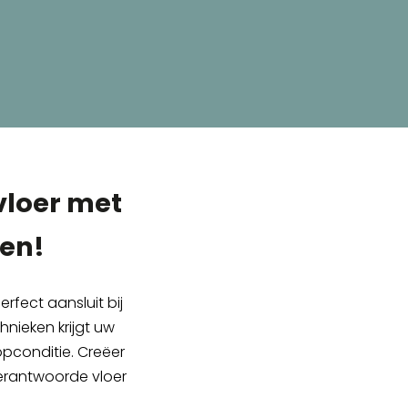
vloer met
ren!
fect aansluit bij
hnieken krijgt uw
topconditie. Creëer
verantwoorde vloer