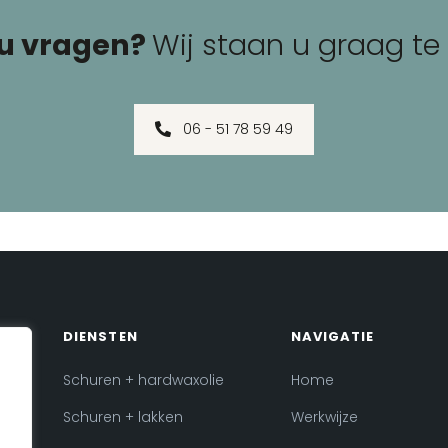
 u vragen?
Wij staan u graag te
06 - 51 78 59 49
DIENSTEN
NAVIGATIE
Schuren + hardwaxolie
Home
Schuren + lakken
Werkwijze