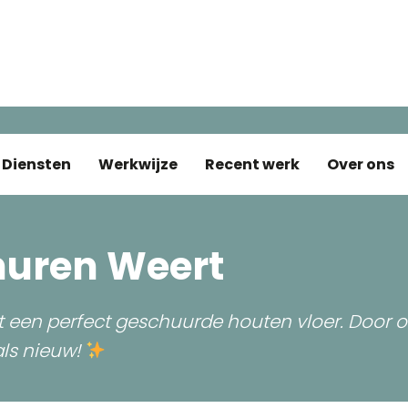
Diensten
Werkwijze
Recent werk
Over ons
huren Weert
t een perfect geschuurde houten vloer. Door 
als nieuw!