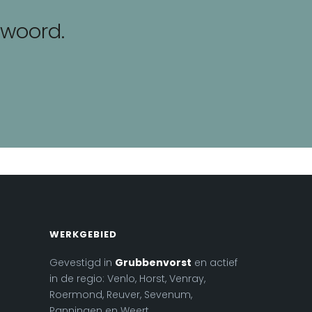
 woord.
WERKGEBIED
Gevestigd in
Grubbenvorst
en actief
in de regio: Venlo, Horst, Venray,
Roermond, Reuver, Sevenum,
Panningen en Weert.