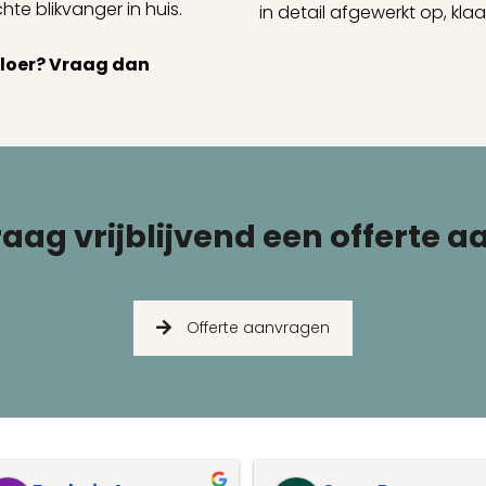
e blikvanger in huis.
in detail afgewerkt op, kla
 vloer? Vraag dan
aag vrijblijvend een offerte a
Offerte aanvragen