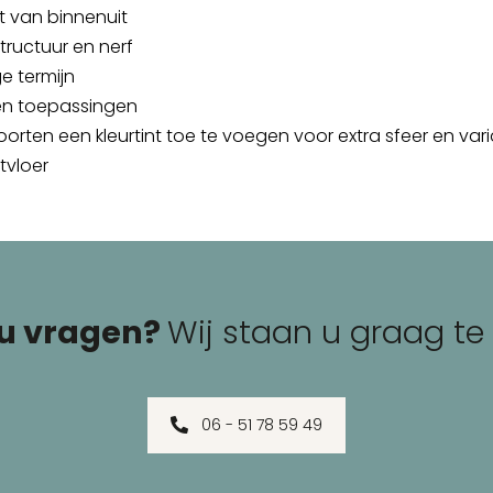
t van binnenuit
tructuur en nerf
e termijn
 en toepassingen
rten een kleurtint toe te voegen voor extra sfeer en vari
tvloer
 u vragen?
Wij staan u graag te
06 - 51 78 59 49