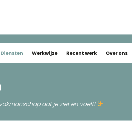
Diensten
Werkwijze
Recent werk
Over ons
n
vakmanschap dat je ziet én voelt!