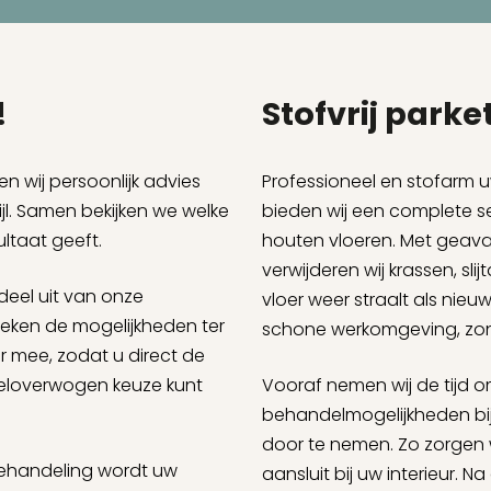
!
Stofvrij park
en wij persoonlijk advies
Professioneel en stofarm u
ijl. Samen bekijken we welke
bieden wij een complete s
ultaat geeft.
houten vloeren. Met geav
verwijderen wij krassen, sl
deel uit van onze
vloer weer straalt als nieu
reken de mogelijkheden ter
schone werkomgeving, zond
r mee, zodat u direct de
 weloverwogen keuze kunt
Vooraf nemen wij de tijd
behandelmogelijkheden bij
door te nemen. Zo zorgen 
 behandeling wordt uw
aansluit bij uw interieur. N