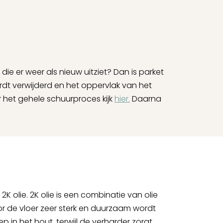
ie er weer als nieuw uitziet? Dan is parket
rdt verwijderd en het oppervlak van het
r het gehele schuurproces kijk
hier.
Daarna
2K olie. 2K olie is een combinatie van olie
r de vloer zeer sterk en duurzaam wordt
ep in het hout, terwijl de verharder zorgt