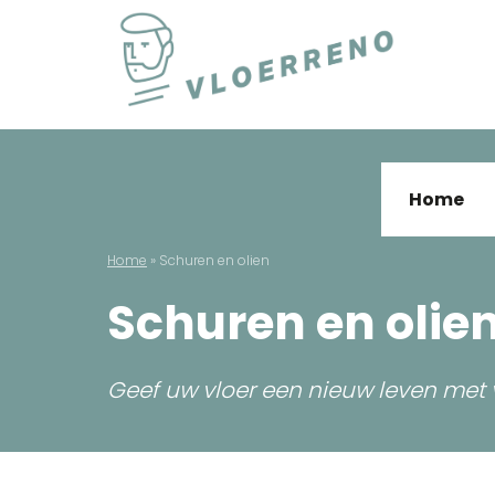
Skip
to
content
Vloerreno
Parket en houten vloer renovatie
Home
Home
»
Schuren en olien
Schuren en olie
Geef uw vloer een nieuw leven met 