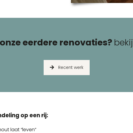
onze eerdere renovaties?
beki
Recent werk
eling op een rij:
hout laat “leven”