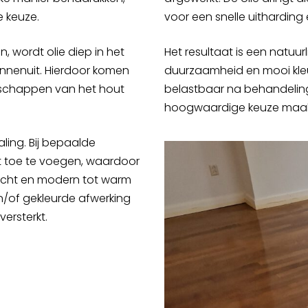
e keuze.
voor een snelle uitharding
, wordt olie diep in het
Het resultaat is een natuur
nenuit. Hierdoor komen
duurzaamheid en mooi kleu
enschappen van het hout
belastbaar na behandeling,
hoogwaardige keuze maakt 
raling. Bij bepaalde
nt toe te voegen, waardoor
n licht en modern tot warm
en/of gekleurde afwerking
versterkt.