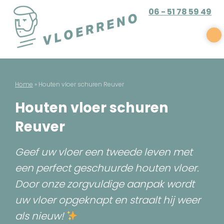
Skip
06 - 51 78 59 49
to
content
Vloerreno
Parket en houten vloer renovatie
Home
»
Houten vloer schuren Reuver
Houten vloer schuren
Reuver
Geef uw vloer een tweede leven met
een perfect geschuurde houten vloer.
Door onze zorgvuldige aanpak wordt
uw vloer opgeknapt en straalt hij weer
als nieuw!