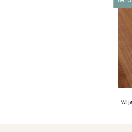
Beha
Wil 