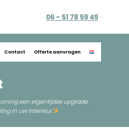
06 - 51 78 59 49
Contact
Offerte aanvragen
t
woning een eigentijdse upgrade.
ng in uw interieur.