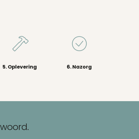
5. Oplevering
6. Nazorg
 woord.