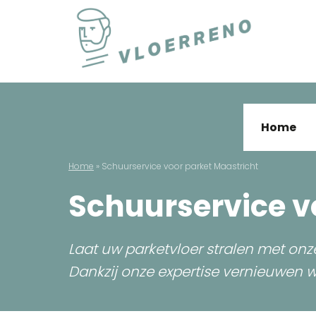
Skip
to
content
Vloerreno
Parket en houten vloer renovatie
Home
Home
»
Schuurservice voor parket Maastricht
Schuurservice v
Laat uw parketvloer stralen met on
Dankzij onze expertise vernieuwen w