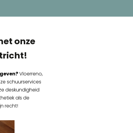
met onze
richt!
 geven?
Vloerreno,
Onze schuurservices
nze deskundigheid
hetiek als de
n recht!