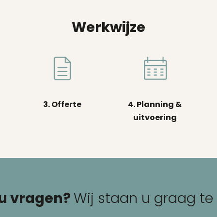
Werkwijze
3. Offerte
4. Planning &
uitvoering
 u vragen?
Wij staan u graag te