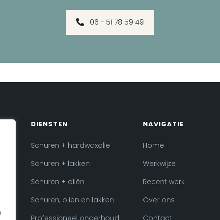
06 - 51 78 59 49
DIENSTEN
NAVIGATIE
Schuren + hardwaxolie
Home
Schuren + lakken
Werkwijze
Schuren + oliën
Recent werk
Schuren, oliën en lakken
Over ons
n
Professioneel onderhoud
Contact